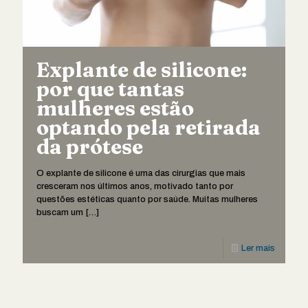
Explante de silicone:
por que tantas
mulheres estão
optando pela retirada
da prótese
O explante de silicone é uma das cirurgias que mais
cresceram nos últimos anos, motivado tanto por
questões estéticas quanto por saúde. Muitas mulheres
buscam um
[…]
Ler mais