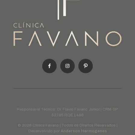
Responsável Técnico: Dr. Flavio Favano Júnior | CRM-SP
52785 RQE 1486
© 2026 Clínica Favano | Todos os Direitos Reservados |
Desenvolvido por
Anderson Hermogenes