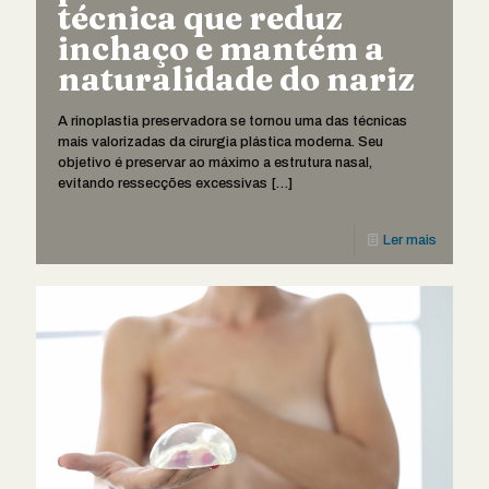
técnica que reduz
inchaço e mantém a
naturalidade do nariz
A rinoplastia preservadora se tornou uma das técnicas
mais valorizadas da cirurgia plástica moderna. Seu
objetivo é preservar ao máximo a estrutura nasal,
evitando ressecções excessivas
[…]
Ler mais