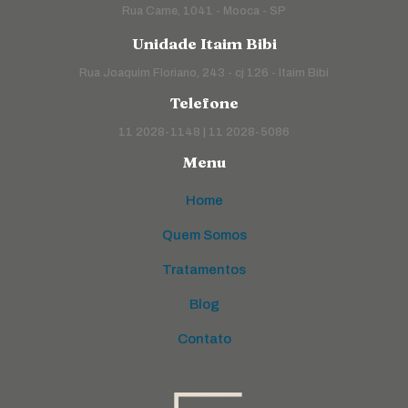
Rua Came, 1041 - Mooca - SP
Unidade Itaim Bibi
Rua Joaquim Floriano, 243 - cj 126 - Itaim Bibi
Telefone
11 2028-1148 | 11 2028-5086
Menu
Home
Quem Somos
Tratamentos
Blog
Contato