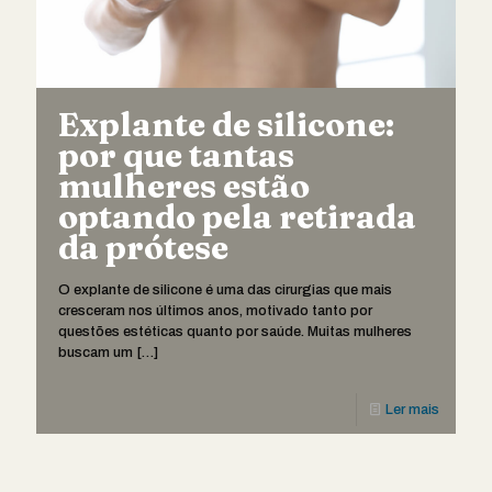
Explante de silicone:
por que tantas
mulheres estão
optando pela retirada
da prótese
O explante de silicone é uma das cirurgias que mais
cresceram nos últimos anos, motivado tanto por
questões estéticas quanto por saúde. Muitas mulheres
buscam um
[…]
Ler mais