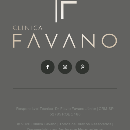
Responsável Técnico: Dr. Flavio Favano Júnior | CRM-SP
52785 RQE 1486
© 2026 Clínica Favano | Todos os Direitos Reservados |
Desenvolvido por
Anderson Hermogenes